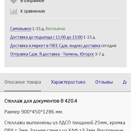
В избранное
К сравнению
Самовывоз
1-15 д,
бесплатно
Доставка до подъезда c 11:00 до 15:00
1-15 д
Доставка я.маркет в ПВЗ, Сдэк, яндекс.доставка
сегодня
Отправка Сдэк, Я.доставка - Тюмень, Югорск
3-7 д
Описание товара
Характеристики
Отзывы
Дос
Стеллаж для документов В 420.4
Размер 900*450*1286 мм.
Стеллажи выполнены из ЛДСП толщиной 25мм., кромка
ПВХ т. 2мм. Задняя стенка из ХДФ т.3,2мм. Внутренние