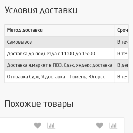
Условия доставки
Метод доставки
Срочно
Самовывоз
В тече
Доставка до подъезда c 11:00 до 15:00
В тече
Доставка я.маркет в ПВЗ, Сдэк, яндекс.доставка
В день
Отправка Сдэк, Я.доставка - Тюмень, Югорск
В тече
Похожие товары