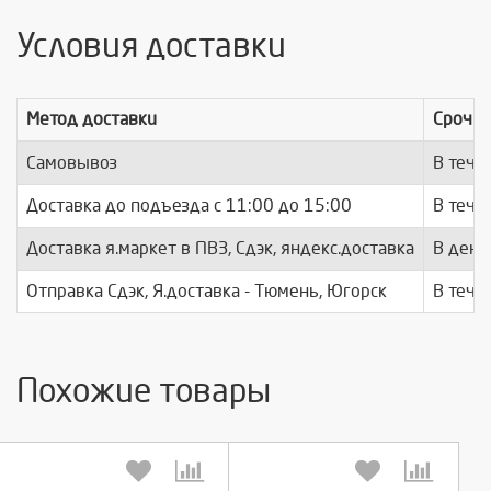
Условия доставки
Метод доставки
Срочно
Самовывоз
В тече
Доставка до подъезда c 11:00 до 15:00
В тече
Доставка я.маркет в ПВЗ, Сдэк, яндекс.доставка
В день
Отправка Сдэк, Я.доставка - Тюмень, Югорск
В тече
Похожие товары