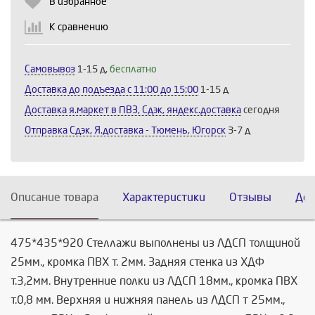
В избранное
К сравнению
Самовывоз
1-15 д,
бесплатно
Доставка до подъезда c 11:00 до 15:00
1-15 д
Доставка я.маркет в ПВЗ, Сдэк, яндекс.доставка
сегодня
Отправка Сдэк, Я.доставка - Тюмень, Югорск
3-7 д
Описание товара
Характеристики
Отзывы
Дос
475*435*920 Стеллажи выполнены из ЛДСП толщиной
25мм., кромка ПВХ т. 2мм. Задняя стенка из ХДФ
т.3,2мм. Внутренние полки из ЛДСП 18мм., кромка ПВХ
т.0,8 мм. Верхняя и нижняя панель из ЛДСП т 25мм.,