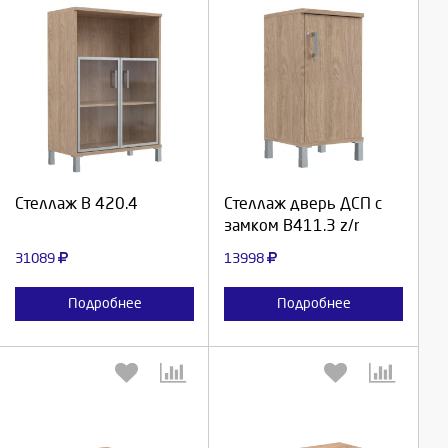
Выберите количество:
Выберите количество:
Продолжить
Продолжить
Стеллаж В 420.4
Стеллаж дверь ДСП с
замком В411.3 z/r
Отмена
Отмена
31089
13998
Подробнее
Подробнее