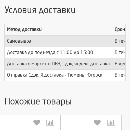
Условия доставки
Метод доставки
Срочно
Самовывоз
В тече
Доставка до подъезда c 11:00 до 15:00
В тече
Доставка я.маркет в ПВЗ, Сдэк, яндекс.доставка
В день
Отправка Сдэк, Я.доставка - Тюмень, Югорск
В тече
Похожие товары