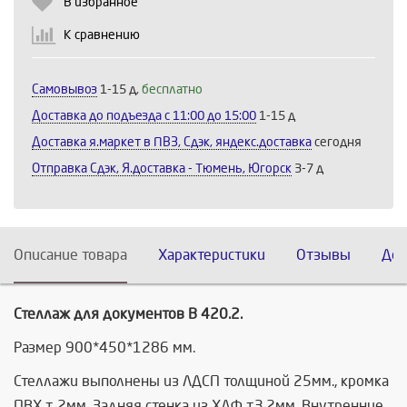
В избранное
К сравнению
Самовывоз
1-15 д,
бесплатно
Доставка до подъезда c 11:00 до 15:00
1-15 д
Доставка я.маркет в ПВЗ, Сдэк, яндекс.доставка
сегодня
Отправка Сдэк, Я.доставка - Тюмень, Югорск
3-7 д
Описание товара
Характеристики
Отзывы
Дос
Стеллаж для документов В 420.2.
Размер 900*450*1286 мм.
Стеллажи выполнены из ЛДСП толщиной 25мм., кромка
ПВХ т. 2мм. Задняя стенка из ХДФ т.3,2мм. Внутренние