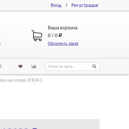
Вход
/
Регистрация
5
Ваша корзина:
5
0 / 0
u
Оформить заказ
ё
вка на опоре В304.1