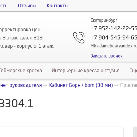
сти
Отзывы
Контакты
Екатеринбург
+7 952-142-22-5
орректировка цен!
+7 904-545-94-6
, 3 этаж, салон 313
ивер - корпус Б, 1 этаж.
Miriadamebel@yandex.r
Заказать звонок
Геймерские кресла
Интерьерные кресла и стулья
Ещ
инет руководителя
Кабинет Борн / born (38 мм)
Приста
 В304.1