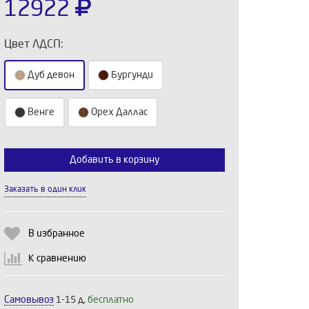
12922
Цвет ЛДСП:
Дуб девон
Бургунди
Венге
Орех Даллас
Добавить в корзину
Выберите количество:
Заказать в один клик
Продолжить
Отмена
В избранное
К сравнению
Самовывоз
1-15 д,
бесплатно