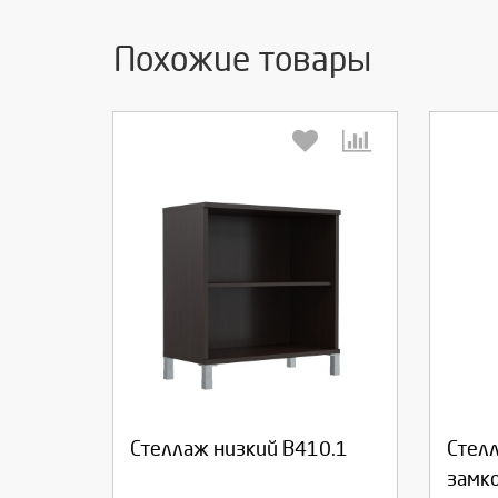
Похожие товары
Выберите количество:
Вы
Продолжить
Отмена
П
Стеллаж низкий В410.1
Стел
замко