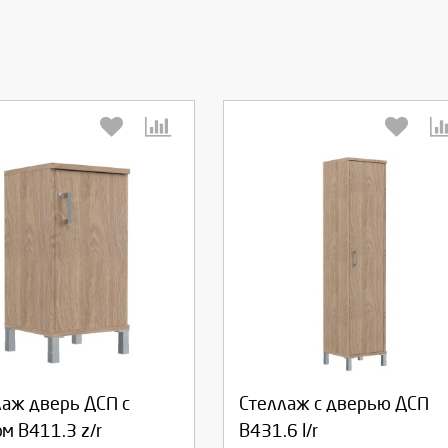
берите количество:
Выберите количество:
родолжить
Отмена
Продолжить
Отмена
лаж дверь ДСП с
Стеллаж с дверью ДСП
м В411.3 z/r
В431.6 l/r