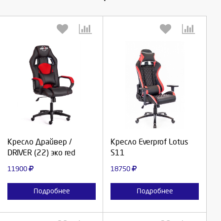
Выберите количество:
Выберите количество:
Продолжить
Продолжить
Кресло Драйвер /
Кресло Everprof Lotus
DRIVER (22) эко red
S11
Отмена
Отмена
11900
18750
Подробнее
Подробнее