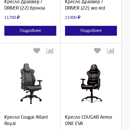
Кресло Драйвер /
Кресло Драйвер /
DRIVER (22) бронза
DRIVER (22) эко red
Отмена
Отмена
11700
11900
Подробнее
Подробнее
Выберите количество:
Выберите количество:
Продолжить
Продолжить
Кресло Cougar Atlant
Кресло COUGAR Armor
Royal
ONE EVA
Отмена
Отмена