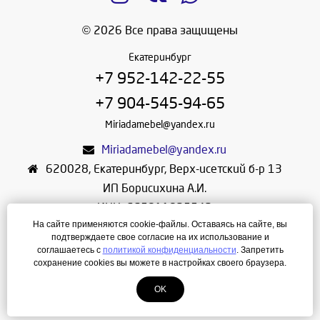
© 2026 Все права защищены
Екатеринбург
+7 952-142-22-55
+7 904-545-94-65
Miriadamebel@yandex.ru
Miriadamebel@yandex.ru
620028
,
Екатеринбург
,
Верх-исетский б-р 13
ИП Борисихина А.И.
ИНН: 665811825542
На сайте применяются cookie-файлы. Оставаясь на сайте, вы
ОГРНИП: 312665804600057
подтверждаете свое согласие на их использование и
Режим работы: Ежедневно с 10-30 до 19-30
соглашаетесь с
политикой конфиденциальности
. Запретить
сохранение cookies вы можете в настройках своего браузера.
Создание сайта
—
ЛегионА
OK