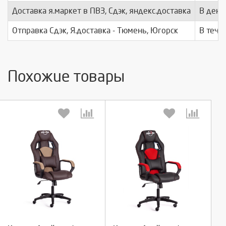
Доставка я.маркет в ПВЗ, Сдэк, яндекс.доставка
В день
Отправка Сдэк, Я.доставка - Тюмень, Югорск
В тече
Похожие товары
Выберите количество:
Выберите количество:
Продолжить
Продолжить