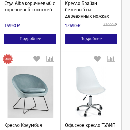
Продолжить
Продолжить
Стул Alba коричневый c
Кресло Брайан
коричневой экокожей
бежевый на
Отмена
Отмена
деревянных ножках
17000
15990
12690
Подробнее
Подробнее
-46%
Выберите количество:
Выберите количество:
Продолжить
Продолжить
Кресло Колумбия
Офисное кресло ТУЛИП