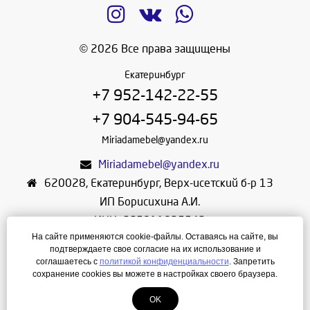
© 2026 Все права защищены
Екатеринбург
+7 952-142-22-55
+7 904-545-94-65
Miriadamebel@yandex.ru
Miriadamebel@yandex.ru
620028
,
Екатеринбург
,
Верх-исетский б-р 13
ИП Борисихина А.И.
ИНН: 665811825542
На сайте применяются cookie-файлы. Оставаясь на сайте, вы
ОГРНИП: 312665804600057
подтверждаете свое согласие на их использование и
Режим работы: Ежедневно с 10-30 до 19-30
соглашаетесь с
политикой конфиденциальности
. Запретить
сохранение cookies вы можете в настройках своего браузера.
Создание сайта
—
ЛегионА
OK