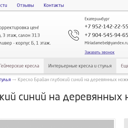
сти
Отзывы
Контакты
Екатеринбург
+7 952-142-22-5
орректировка цен!
+7 904-545-94-6
, 3 этаж, салон 313
ивер - корпус Б, 1 этаж.
Miriadamebel@yandex.r
Заказать звонок
Геймерские кресла
Интерьерные кресла и стулья
Ещ
тулья
Кресло Брайан глубокий синий на деревянных нож
окий синий на деревянных