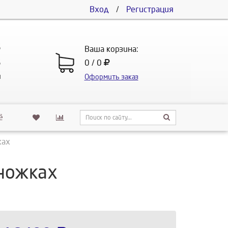
Вход
/
Регистрация
5
Ваша корзина:
5
0 / 0
u
Оформить заказ
ё
ках
 ножках