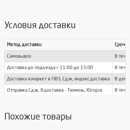
Условия доставки
Метод доставки
Срочно
Самовывоз
В тече
Доставка до подъезда c 11:00 до 15:00
В тече
Доставка я.маркет в ПВЗ, Сдэк, яндекс.доставка
В день
Отправка Сдэк, Я.доставка - Тюмень, Югорск
В тече
Похожие товары