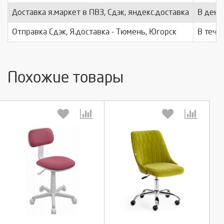
Доставка я.маркет в ПВЗ, Сдэк, яндекс.доставка
В день
Отправка Сдэк, Я.доставка - Тюмень, Югорск
В тече
Похожие товары
Выберите количество:
Выберите количество:
Продолжить
Продолжить