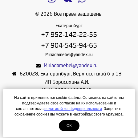
© 2026 Все права защищены
Екатеринбург
+7 952-142-22-55
+7 904-545-94-65
Miriadamebel@yandex.ru
Miriadamebel@yandex.ru
620028
,
Екатеринбург
,
Верх-исетский б-р 13
ИП Борисихина А.И.
ИНН: 665811825542
На сайте применяются cookie-файлы. Оставаясь на сайте, вы
ОГРНИП: 312665804600057
подтверждаете свое согласие на их использование и
Режим работы: Ежедневно с 10-30 до 19-30
соглашаетесь с
политикой конфиденциальности
. Запретить
сохранение cookies вы можете в настройках своего браузера.
Создание сайта
—
ЛегионА
OK