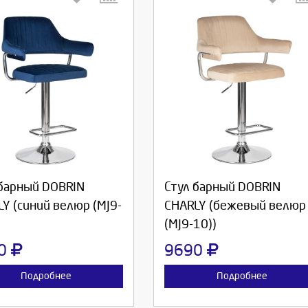
берите количество:
Выберите количество:
родолжить
Отмена
Продолжить
Отмена
 барный DOBRIN
Стул барный DOBRIN
Y (синий велюр (MJ9-
CHARLY (бежевый велюр
(MJ9-10))
90
9690
Подробнее
Подробнее