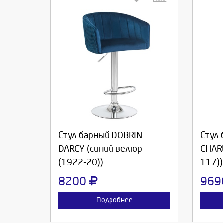
Выберите количество:
Вы
Продолжить
Отмена
П
Стул барный DOBRIN
Стул
DARCY (синий велюр
CHARL
(1922-20))
117))
8200
96
Подробнее