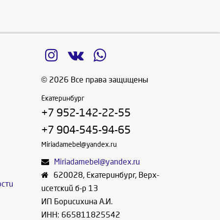
© 2026 Все права защищены
Екатеринбург
+7 952-142-22-55
+7 904-545-94-65
Miriadamebel@yandex.ru
Miriadamebel@yandex.ru
620028
,
Екатеринбург
,
Верх-
ости
исетский б-р 13
ИП Борисихина А.И.
ИНН: 665811825542