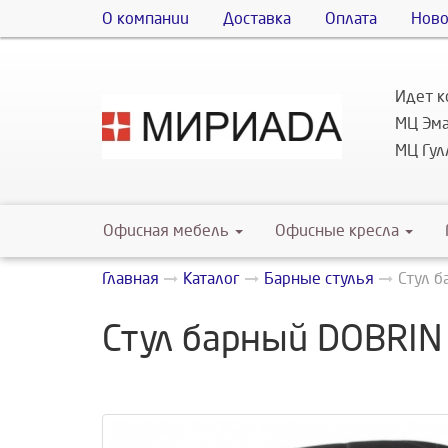
О компании
Доставка
Оплата
Ново
Идет к
МЦ Эма
МЦ Гулл
Офисная мебель
Офисные кресла
Главная
Каталог
Барные стулья
Стул б
Стул барный DOBRIN