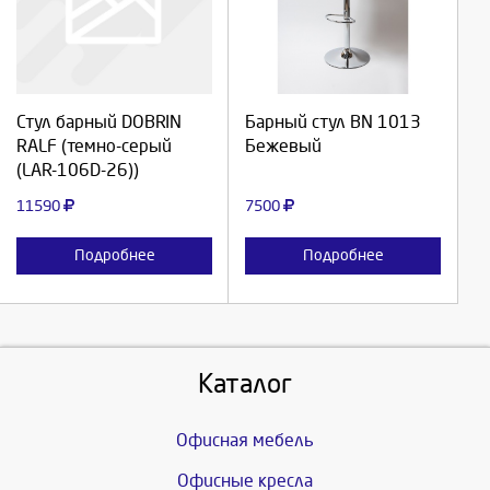
Выберите количество:
Выберите количество:
Продолжить
Продолжить
Стул барный DOBRIN
Барный стул BN 1013
RALF (темно-серый
Бежевый
Отмена
Отмена
(LAR-106D-26))
11590
7500
Подробнее
Подробнее
Каталог
Офисная мебель
Офисные кресла