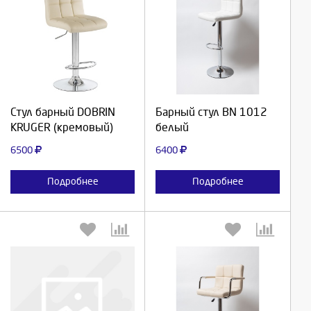
Выберите количество:
Выберите количество:
Продолжить
Продолжить
Стул барный DOBRIN
Барный стул BN 1012
KRUGER (кремовый)
белый
Отмена
Отмена
6500
6400
Подробнее
Подробнее