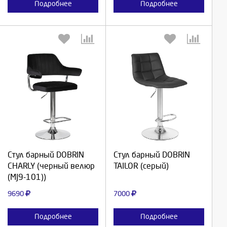
Подробнее
Подробнее
Выберите количество:
Выберите количество:
Продолжить
Продолжить
Стул барный DOBRIN
Стул барный DOBRIN
CHARLY (черный велюр
TAILOR (серый)
Отмена
Отмена
(MJ9-101))
9690
7000
Подробнее
Подробнее