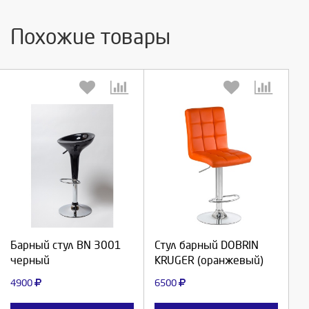
Похожие товары
Выберите количество:
Выберите количество:
Продолжить
Продолжить
Барный стул ВN 3001
Стул барный DOBRIN
черный
KRUGER (оранжевый)
Отмена
Отмена
4900
6500