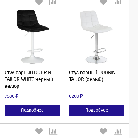
Выберите количество:
Выберите количество:
Продолжить
Продолжить
Стул барный DOBRIN
Стул барный DOBRIN
TAILOR WHITE черный
TAILOR (белый)
Отмена
Отмена
велюр
7590
6200
Подробнее
Подробнее