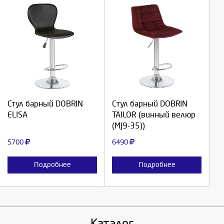
Выберите количество:
Выберите количество:
Продолжить
Продолжить
Стул барный DOBRIN
Стул барный DOBRIN
ELISA
TAILOR (винный велюр
Отмена
Отмена
(MJ9-35))
5700
6490
Подробнее
Подробнее
Каталог