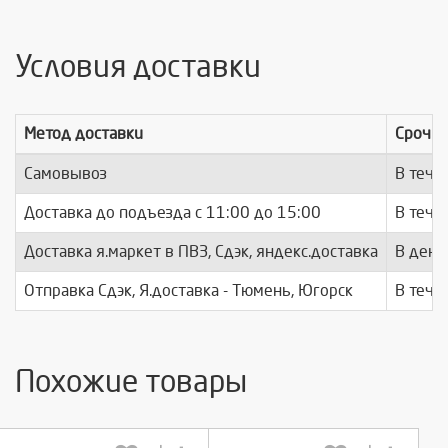
Условия доставки
Метод доставки
Срочно
Самовывоз
В тече
Доставка до подъезда c 11:00 до 15:00
В тече
Доставка я.маркет в ПВЗ, Сдэк, яндекс.доставка
В день
Отправка Сдэк, Я.доставка - Тюмень, Югорск
В тече
Похожие товары