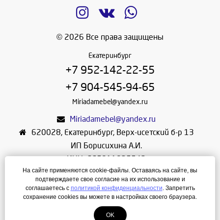
© 2026 Все права защищены
Екатеринбург
+7 952-142-22-55
+7 904-545-94-65
Miriadamebel@yandex.ru
Miriadamebel@yandex.ru
620028
,
Екатеринбург
,
Верх-исетский б-р 13
ИП Борисихина А.И.
ИНН: 665811825542
На сайте применяются cookie-файлы. Оставаясь на сайте, вы
ОГРНИП: 312665804600057
подтверждаете свое согласие на их использование и
Режим работы: Ежедневно с 10-30 до 19-30
соглашаетесь с
политикой конфиденциальности
. Запретить
сохранение cookies вы можете в настройках своего браузера.
Создание сайта
—
ЛегионА
OK