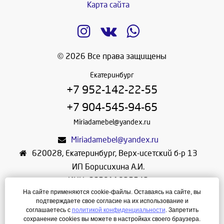
Карта сайта
© 2026 Все права защищены
Екатеринбург
+7 952-142-22-55
+7 904-545-94-65
Miriadamebel@yandex.ru
Miriadamebel@yandex.ru
620028
,
Екатеринбург
,
Верх-исетский б-р 13
ИП Борисихина А.И.
ИНН: 665811825542
На сайте применяются cookie-файлы. Оставаясь на сайте, вы
ОГРНИП: 312665804600057
подтверждаете свое согласие на их использование и
Режим работы: Ежедневно с 10-30 до 19-30
соглашаетесь с
политикой конфиденциальности
. Запретить
сохранение cookies вы можете в настройках своего браузера.