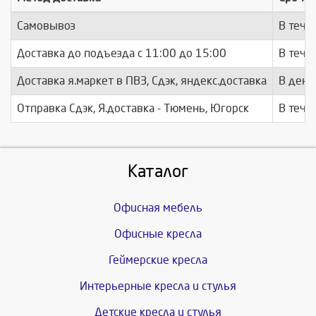
Самовывоз
В тече
Доставка до подъезда c 11:00 до 15:00
В тече
Доставка я.маркет в ПВЗ, Сдэк, яндекс.доставка
В день
Отправка Сдэк, Я.доставка - Тюмень, Югорск
В тече
Каталог
Офисная мебель
Офисные кресла
Геймерские кресла
Интерьерные кресла и стулья
Детские кресла и стулья