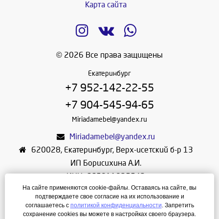
Карта сайта
© 2026 Все права защищены
Екатеринбург
+7 952-142-22-55
+7 904-545-94-65
Miriadamebel@yandex.ru
Miriadamebel@yandex.ru
620028
,
Екатеринбург
,
Верх-исетский б-р 13
ИП Борисихина А.И.
ИНН: 665811825542
На сайте применяются cookie-файлы. Оставаясь на сайте, вы
ОГРНИП: 312665804600057
подтверждаете свое согласие на их использование и
Режим работы: Ежедневно с 10-30 до 19-30
соглашаетесь с
политикой конфиденциальности
. Запретить
сохранение cookies вы можете в настройках своего браузера.