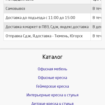
Самовывоз
В тече
Доставка до подъезда c 11:00 до 15:00
В тече
Доставка я.маркет в ПВЗ, Сдэк, яндекс.доставка
В день
Отправка Сдэк, Я.доставка - Тюмень, Югорск
В тече
Каталог
Офисная мебель
Офисные кресла
Геймерские кресла
Интерьерные кресла и стулья
Детские кресла и стулья