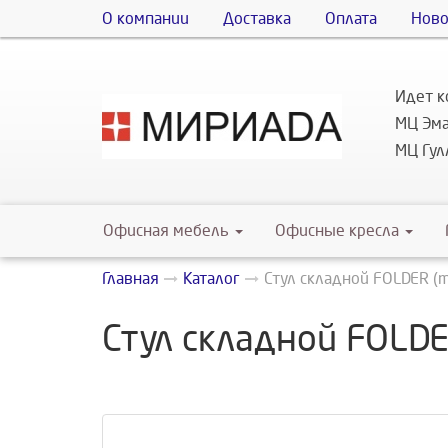
О компании
Доставка
Оплата
Ново
Идет к
МЦ Эма
МЦ Гулл
Офисная мебель
Офисные кресла
Главная
Каталог
Стул складной FOLDER (m
Стул складной FOLDE