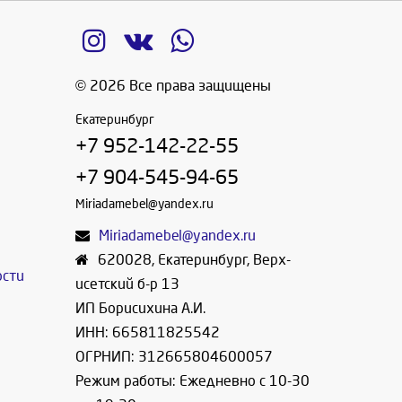
© 2026 Все права защищены
Екатеринбург
+7 952-142-22-55
+7 904-545-94-65
Miriadamebel@yandex.ru
Miriadamebel@yandex.ru
620028
,
Екатеринбург
,
Верх-
ости
исетский б-р 13
ИП Борисихина А.И.
ИНН: 665811825542
ОГРНИП: 312665804600057
Режим работы: Ежедневно с 10-30