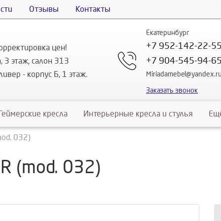
сти
Отзывы
Контакты
Екатеринбург
+7 952-142-22-5
орректировка цен!
+7 904-545-94-6
, 3 этаж, салон 313
ивер - корпус Б, 1 этаж.
Miriadamebel@yandex.r
Заказать звонок
Геймерские кресла
Интерьерные кресла и стулья
Ещ
od. 032)
R (mod. 032)