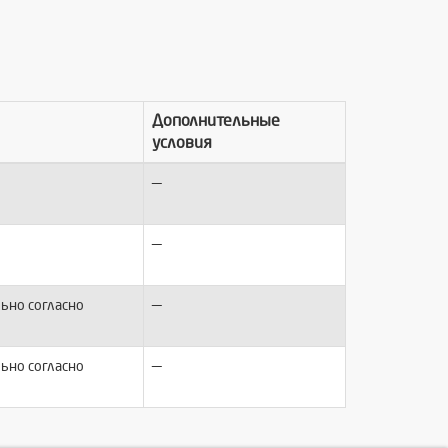
Дополнительные
условия
—
—
—
ьно согласно
—
ьно согласно