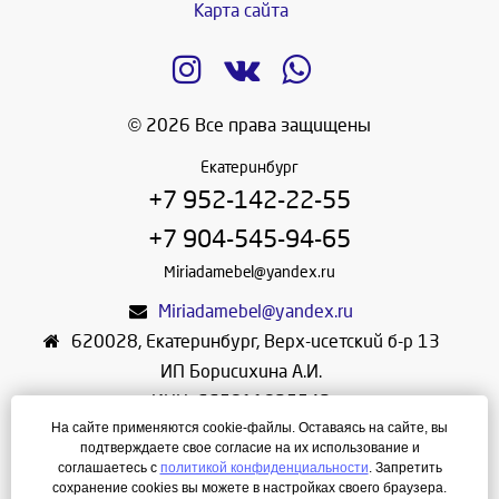
Карта сайта
© 2026 Все права защищены
Екатеринбург
+7 952-142-22-55
+7 904-545-94-65
Miriadamebel@yandex.ru
Miriadamebel@yandex.ru
620028
,
Екатеринбург
,
Верх-исетский б-р 13
ИП Борисихина А.И.
ИНН: 665811825542
На сайте применяются cookie-файлы. Оставаясь на сайте, вы
ОГРНИП: 312665804600057
подтверждаете свое согласие на их использование и
Режим работы: Ежедневно с 10-30 до 19-30
соглашаетесь с
политикой конфиденциальности
. Запретить
сохранение cookies вы можете в настройках своего браузера.