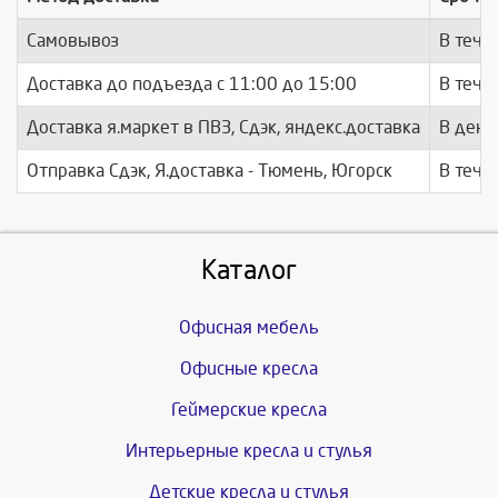
Самовывоз
В тече
Доставка до подъезда c 11:00 до 15:00
В тече
Доставка я.маркет в ПВЗ, Сдэк, яндекс.доставка
В день
Отправка Сдэк, Я.доставка - Тюмень, Югорск
В тече
Каталог
Офисная мебель
Офисные кресла
Геймерские кресла
Интерьерные кресла и стулья
Детские кресла и стулья