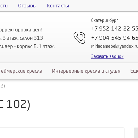
сти
Отзывы
Контакты
Екатеринбург
+7 952-142-22-5
орректировка цен!
+7 904-545-94-6
, 3 этаж, салон 313
ивер - корпус Б, 1 этаж.
Miriadamebel@yandex.r
Заказать звонок
Геймерские кресла
Интерьерные кресла и стулья
Ещ
02)
C 102)