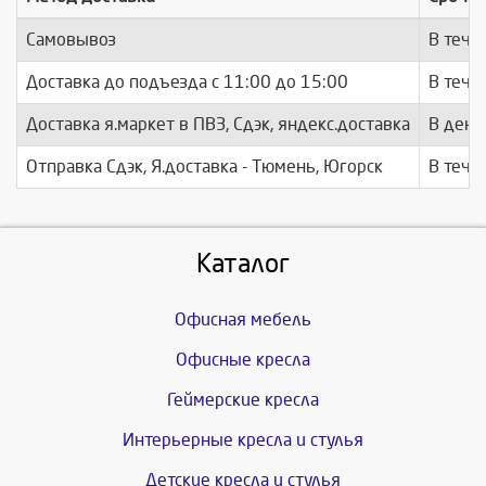
Самовывоз
В тече
Доставка до подъезда c 11:00 до 15:00
В тече
Доставка я.маркет в ПВЗ, Сдэк, яндекс.доставка
В день
Отправка Сдэк, Я.доставка - Тюмень, Югорск
В тече
Каталог
Офисная мебель
Офисные кресла
Геймерские кресла
Интерьерные кресла и стулья
Детские кресла и стулья