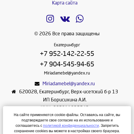
Карта сайта
© 2026 Все права защищены
Екатеринбург
+7 952-142-22-55
+7 904-545-94-65
Miriadamebel@yandex.ru
Miriadamebel@yandex.ru
620028
,
Екатеринбург
,
Верх-исетский б-р 13
ИП Борисихина А.И.
ИНН: 665811825542
На сайте применяются cookie-файлы. Оставаясь на сайте, вы
ОГРНИП: 312665804600057
подтверждаете свое согласие на их использование и
Режим работы: Ежедневно с 10-30 до 19-30
соглашаетесь с
политикой конфиденциальности
. Запретить
сохранение cookies вы можете в настройках своего браузера.