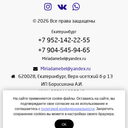
© 2026 Все права защищены
Екатеринбург
+7 952-142-22-55
+7 904-545-94-65
Miriadamebel@yandex.ru
Miriadamebel@yandex.ru
620028
,
Екатеринбург
,
Верх-исетский б-р 13
ИП Борисихина А.И.
ИНН: 665811825542
На сайте применяются cookie-файлы. Оставаясь на сайте, вы
ОГРНИП: 312665804600057
подтверждаете свое согласие на их использование и
Режим работы: Ежедневно с 10-30 до 19-30
соглашаетесь с
политикой конфиденциальности
. Запретить
сохранение cookies вы можете в настройках своего браузера.
Создание сайта
—
ЛегионА
OK