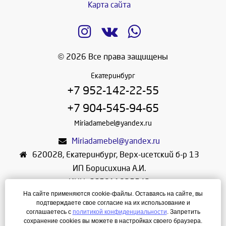
Карта сайта
© 2026 Все права защищены
Екатеринбург
+7 952-142-22-55
+7 904-545-94-65
Miriadamebel@yandex.ru
Miriadamebel@yandex.ru
620028
,
Екатеринбург
,
Верх-исетский б-р 13
ИП Борисихина А.И.
ИНН: 665811825542
На сайте применяются cookie-файлы. Оставаясь на сайте, вы
ОГРНИП: 312665804600057
подтверждаете свое согласие на их использование и
Режим работы: Ежедневно с 10-30 до 19-30
соглашаетесь с
политикой конфиденциальности
. Запретить
сохранение cookies вы можете в настройках своего браузера.