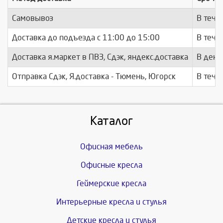
Самовывоз
В тече
Доставка до подъезда c 11:00 до 15:00
В тече
Доставка я.маркет в ПВЗ, Сдэк, яндекс.доставка
В день
Отправка Сдэк, Я.доставка - Тюмень, Югорск
В тече
Каталог
Офисная мебель
Офисные кресла
Геймерские кресла
Интерьерные кресла и стулья
Детские кресла и стулья