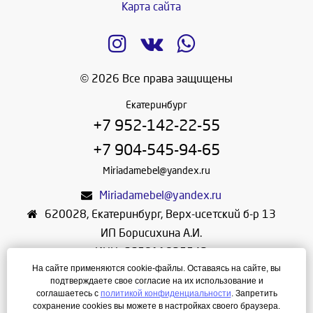
Карта сайта
© 2026 Все права защищены
Екатеринбург
+7 952-142-22-55
+7 904-545-94-65
Miriadamebel@yandex.ru
Miriadamebel@yandex.ru
620028
,
Екатеринбург
,
Верх-исетский б-р 13
ИП Борисихина А.И.
ИНН: 665811825542
На сайте применяются cookie-файлы. Оставаясь на сайте, вы
ОГРНИП: 312665804600057
подтверждаете свое согласие на их использование и
Режим работы: Ежедневно с 10-30 до 19-30
соглашаетесь с
политикой конфиденциальности
. Запретить
сохранение cookies вы можете в настройках своего браузера.