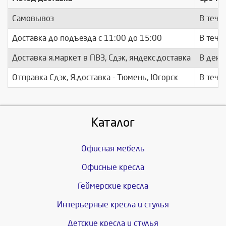
Самовывоз
В тече
Доставка до подъезда c 11:00 до 15:00
В тече
Доставка я.маркет в ПВЗ, Сдэк, яндекс.доставка
В день
Отправка Сдэк, Я.доставка - Тюмень, Югорск
В тече
Каталог
Офисная мебель
Офисные кресла
Геймерские кресла
Интерьерные кресла и стулья
Детские кресла и стулья