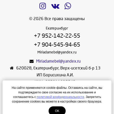
© 2026 Все права защищены
Екатеринбург
+7 952-142-22-55
+7 904-545-94-65
Miriadamebel@yandex.ru
Miriadamebel@yandex.ru
620028
,
Екатеринбург
,
Верх-исетский б-р 13
ИП Борисихина А.И.
ИНН: 665811825542
На сайте применяются cookie-файлы. Оставаясь на сайте, вы
ОГРНИП: 312665804600057
подтверждаете свое согласие на их использование и
Режим работы: Ежедневно с 10-30 до 19-30
соглашаетесь с
политикой конфиденциальности
. Запретить
сохранение cookies вы можете в настройках своего браузера.
Создание сайта
—
ЛегионА
OK