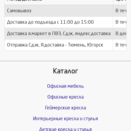
Самовывоз
В тече
Доставка до подъезда c 11:00 до 15:00
В тече
Доставка я.маркет в ПВЗ, Сдэк, яндекс.доставка
В день
Отправка Сдэк, Я.доставка - Тюмень, Югорск
В тече
Каталог
Офисная мебель
Офисные кресла
Геймерские кресла
Интерьерные кресла и стулья
Детские кресла и стулья