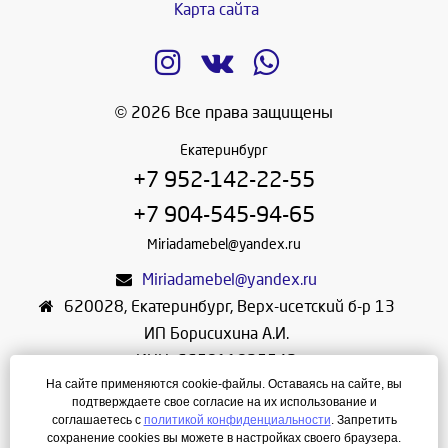
Карта сайта
© 2026 Все права защищены
Екатеринбург
+7 952-142-22-55
+7 904-545-94-65
Miriadamebel@yandex.ru
Miriadamebel@yandex.ru
620028
,
Екатеринбург
,
Верх-исетский б-р 13
ИП Борисихина А.И.
ИНН: 665811825542
На сайте применяются cookie-файлы. Оставаясь на сайте, вы
ОГРНИП: 312665804600057
подтверждаете свое согласие на их использование и
Режим работы: Ежедневно с 10-30 до 19-30
соглашаетесь с
политикой конфиденциальности
. Запретить
сохранение cookies вы можете в настройках своего браузера.