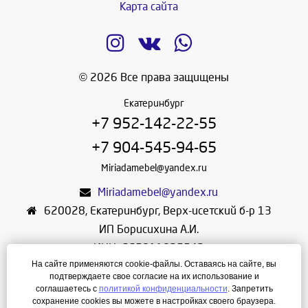
Карта сайта
© 2026 Все права защищены
Екатеринбург
+7 952-142-22-55
+7 904-545-94-65
Miriadamebel@yandex.ru
Miriadamebel@yandex.ru
620028
,
Екатеринбург
,
Верх-исетский б-р 13
ИП Борисихина А.И.
ИНН: 665811825542
На сайте применяются cookie-файлы. Оставаясь на сайте, вы
ОГРНИП: 312665804600057
подтверждаете свое согласие на их использование и
Режим работы: Ежедневно с 10-30 до 19-30
соглашаетесь с
политикой конфиденциальности
. Запретить
сохранение cookies вы можете в настройках своего браузера.