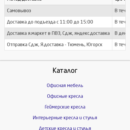
Самовывоз
В тече
Доставка до подъезда c 11:00 до 15:00
В тече
Доставка я.маркет в ПВЗ, Сдэк, яндекс.доставка
В день
Отправка Сдэк, Я.доставка - Тюмень, Югорск
В тече
Каталог
Офисная мебель
Офисные кресла
Геймерские кресла
Интерьерные кресла и стулья
Детские кресла и стулья