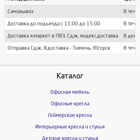
Самовывоз
В тече
Доставка до подъезда c 11:00 до 15:00
В тече
Доставка я.маркет в ПВЗ, Сдэк, яндекс.доставка
В день
Отправка Сдэк, Я.доставка - Тюмень, Югорск
В тече
Каталог
Офисная мебель
Офисные кресла
Геймерские кресла
Интерьерные кресла и стулья
Детские кресла и стулья