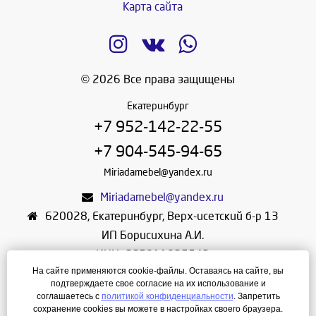
Карта сайта
© 2026 Все права защищены
Екатеринбург
+7 952-142-22-55
+7 904-545-94-65
Miriadamebel@yandex.ru
Miriadamebel@yandex.ru
620028
,
Екатеринбург
,
Верх-исетский б-р 13
ИП Борисихина А.И.
ИНН: 665811825542
На сайте применяются cookie-файлы. Оставаясь на сайте, вы
ОГРНИП: 312665804600057
подтверждаете свое согласие на их использование и
Режим работы: Ежедневно с 10-30 до 19-30
соглашаетесь с
политикой конфиденциальности
. Запретить
сохранение cookies вы можете в настройках своего браузера.