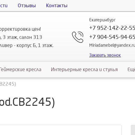
сти
Отзывы
Контакты
Екатеринбург
+7 952-142-22-5
орректировка цен!
+7 904-545-94-6
, 3 этаж, салон 313
ивер - корпус Б, 1 этаж.
Miriadamebel@yandex.r
Заказать звонок
Геймерские кресла
Интерьерные кресла и стулья
Ещ
CB2245)
od.CB2245)