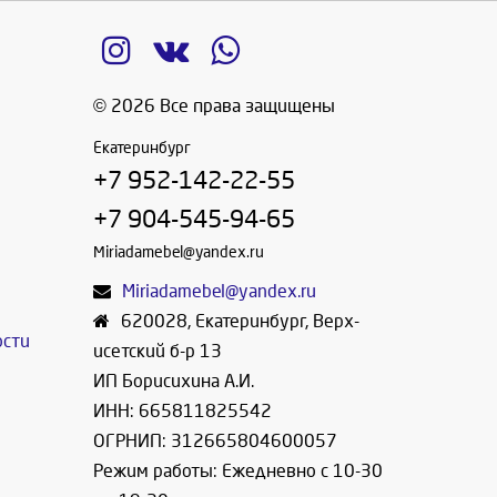
© 2026 Все права защищены
Екатеринбург
+7 952-142-22-55
+7 904-545-94-65
Miriadamebel@yandex.ru
Miriadamebel@yandex.ru
620028
,
Екатеринбург
,
Верх-
ости
исетский б-р 13
ИП Борисихина А.И.
ИНН: 665811825542
ОГРНИП: 312665804600057
Режим работы: Ежедневно с 10-30