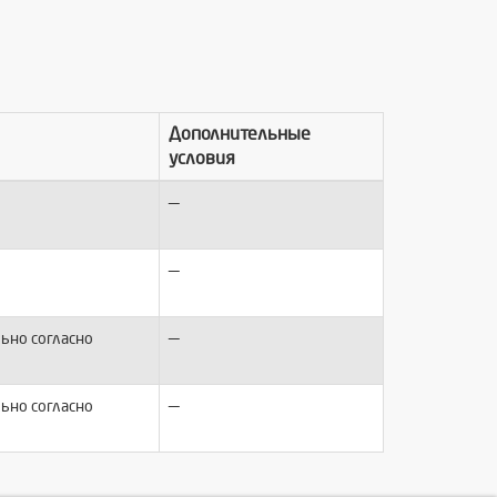
Дополнительные
условия
—
—
—
ьно согласно
—
ьно согласно