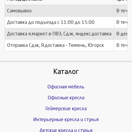
Самовывоз
В тече
Доставка до подъезда c 11:00 до 15:00
В тече
Доставка я.маркет в ПВЗ, Сдэк, яндекс.доставка
В день
Отправка Сдэк, Я.доставка - Тюмень, Югорск
В тече
Каталог
Офисная мебель
Офисные кресла
Геймерские кресла
Интерьерные кресла и стулья
Детские кресла и стулья