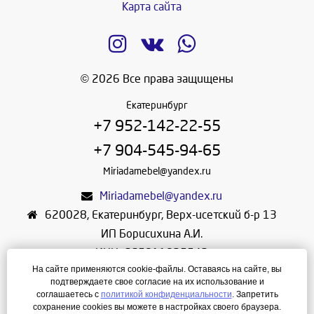
Карта сайта
© 2026 Все права защищены
Екатеринбург
+7 952-142-22-55
+7 904-545-94-65
Miriadamebel@yandex.ru
Miriadamebel@yandex.ru
620028
,
Екатеринбург
,
Верх-исетский б-р 13
ИП Борисихина А.И.
ИНН: 665811825542
На сайте применяются cookie-файлы. Оставаясь на сайте, вы
ОГРНИП: 312665804600057
подтверждаете свое согласие на их использование и
Режим работы: Ежедневно с 10-30 до 19-30
соглашаетесь с
политикой конфиденциальности
. Запретить
сохранение cookies вы можете в настройках своего браузера.