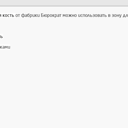
я кость
от фабрики Бюрократ можно использовать в зону дл
ть
шками