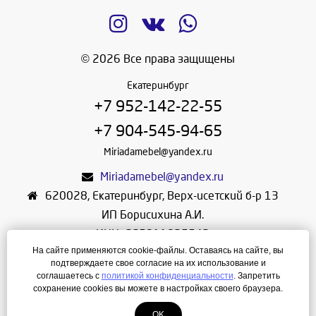
© 2026 Все права защищены
Екатеринбург
+7 952-142-22-55
+7 904-545-94-65
Miriadamebel@yandex.ru
Miriadamebel@yandex.ru
620028
,
Екатеринбург
,
Верх-исетский б-р 13
ИП Борисихина А.И.
ИНН: 665811825542
На сайте применяются cookie-файлы. Оставаясь на сайте, вы
ОГРНИП: 312665804600057
подтверждаете свое согласие на их использование и
Режим работы: Ежедневно с 10-30 до 19-30
соглашаетесь с
политикой конфиденциальности
. Запретить
сохранение cookies вы можете в настройках своего браузера.
Создание сайта
—
ЛегионА
OK