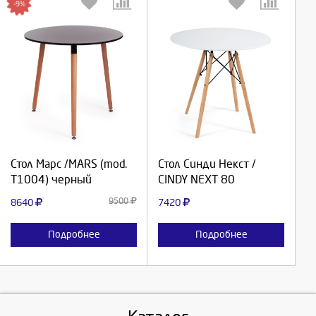
-9%
Выберите количество:
Выберите количество:
Продолжить
Продолжить
Стол Марс /MARS (mod.
Стол Синди Некст /
T1004) черный
CINDY NEXT 80
Отмена
Отмена
9500
8640
7420
Подробнее
Подробнее