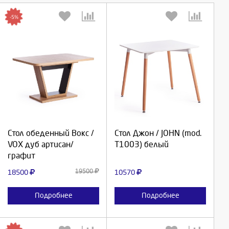
-5%
Выберите количество:
Выберите количество:
Продолжить
Продолжить
Стол обеденный Вокс /
Стол Джон / JOHN (mod.
VOX дуб артисан/
T1003) белый
Отмена
Отмена
графит
19500
18500
10570
Подробнее
Подробнее