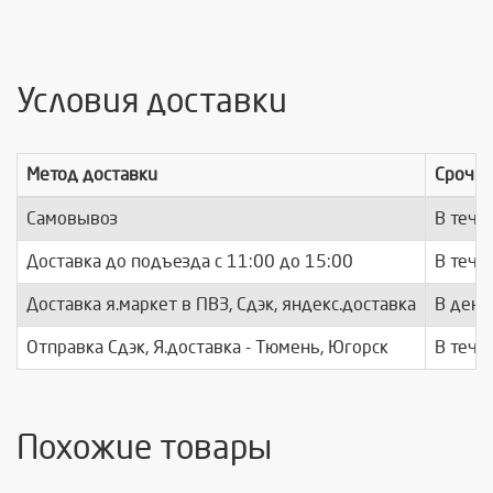
Условия доставки
Метод доставки
Срочно
Самовывоз
В тече
Доставка до подъезда c 11:00 до 15:00
В тече
Доставка я.маркет в ПВЗ, Сдэк, яндекс.доставка
В день
Отправка Сдэк, Я.доставка - Тюмень, Югорск
В тече
Похожие товары