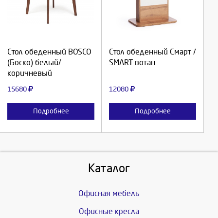
Выберите количество:
Выберите количество:
Продолжить
Продолжить
Стол обеденный BOSCO
Стол обеденный Смарт /
(Боско) белый/
SMART вотан
Отмена
Отмена
коричневый
15680
12080
Подробнее
Подробнее
Каталог
Офисная мебель
Офисные кресла