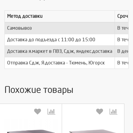
Метод доставки
Срочно
Самовывоз
В тече
Доставка до подъезда c 11:00 до 15:00
В тече
Доставка я.маркет в ПВЗ, Сдэк, яндекс.доставка
В день
Отправка Сдэк, Я.доставка - Тюмень, Югорск
В тече
Похожие товары