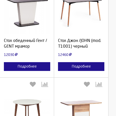
Выберите количество:
Выберите количество:
Продолжить
Продолжить
Стол обеденный Гент /
Стол Джон /JOHN (mod.
GENT мрамор
T1001) черный
Отмена
Отмена
12030
12460
Подробнее
Подробнее