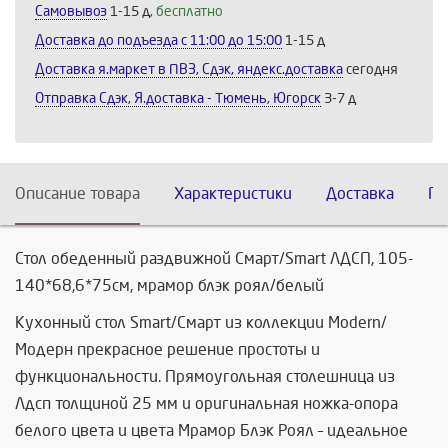
Самовывоз
1-15 д,
бесплатно
Доставка до подъезда c 11:00 до 15:00
1-15 д
Доставка я.маркет в ПВЗ, Сдэк, яндекс.доставка
сегодня
Отправка Сдэк, Я.доставка - Тюмень, Югорск
3-7 д
Описание товара
Характеристики
Доставка
По
Стол обеденный раздвижной Смарт/Smart ЛДСП, 105-
140*68,6*75см, мрамор блэк роял/белый
Кухонный стол Smart/Смарт из коллекции Modern/
Модерн прекрасное решение простоты и
функциональности. Прямоугольная столешница из
Лдсп толщиной 25 мм и оригинальная ножка-опора
белого цвета и цвета Мрамор Блэк Роял – идеальное