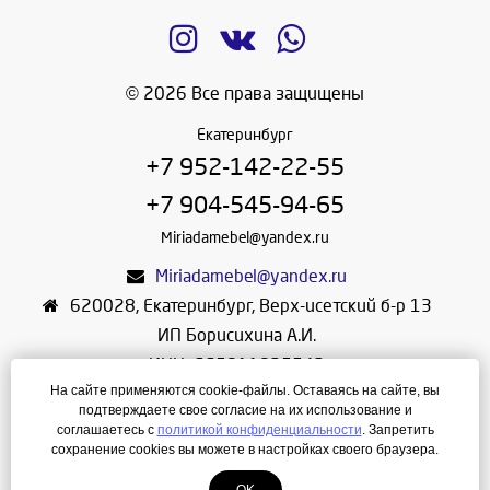
© 2026 Все права защищены
Екатеринбург
+7 952-142-22-55
+7 904-545-94-65
Miriadamebel@yandex.ru
Miriadamebel@yandex.ru
620028
,
Екатеринбург
,
Верх-исетский б-р 13
ИП Борисихина А.И.
ИНН: 665811825542
На сайте применяются cookie-файлы. Оставаясь на сайте, вы
ОГРНИП: 312665804600057
подтверждаете свое согласие на их использование и
Режим работы: Ежедневно с 10-30 до 19-30
соглашаетесь с
политикой конфиденциальности
. Запретить
сохранение cookies вы можете в настройках своего браузера.
Создание сайта
—
ЛегионА