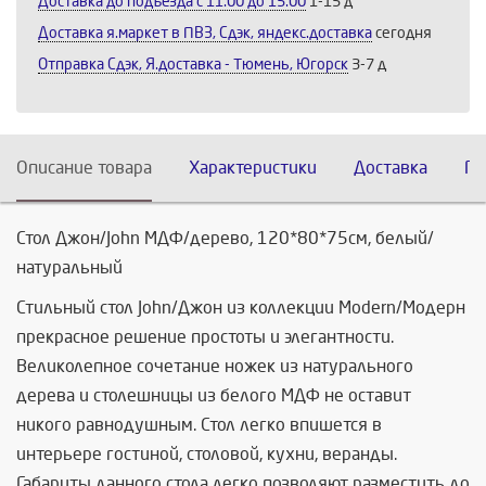
Доставка до подъезда c 11:00 до 15:00
1-15 д
Доставка я.маркет в ПВЗ, Сдэк, яндекс.доставка
сегодня
Отправка Сдэк, Я.доставка - Тюмень, Югорск
3-7 д
Описание товара
Характеристики
Доставка
По
Стол Джон/John МДФ/дерево, 120*80*75см, белый/
натуральный
Стильный стол John/Джон из коллекции Modern/Модерн
прекрасное решение простоты и элегантности.
Великолепное сочетание ножек из натурального
дерева и столешницы из белого МДФ не оставит
никого равнодушным. Стол легко впишется в
интерьере гостиной, столовой, кухни, веранды.
Габариты данного стола легко позволяют разместить до