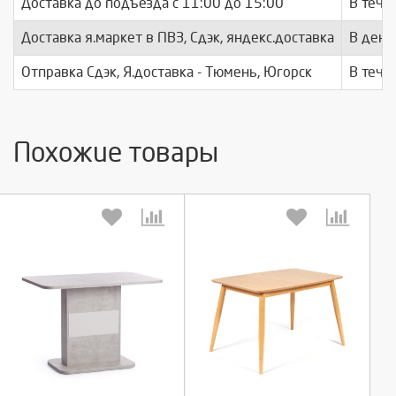
Доставка до подъезда c 11:00 до 15:00
В тече
Доставка я.маркет в ПВЗ, Сдэк, яндекс.доставка
В день
Отправка Сдэк, Я.доставка - Тюмень, Югорск
В тече
Похожие товары
Выберите количество:
Выберите количество: