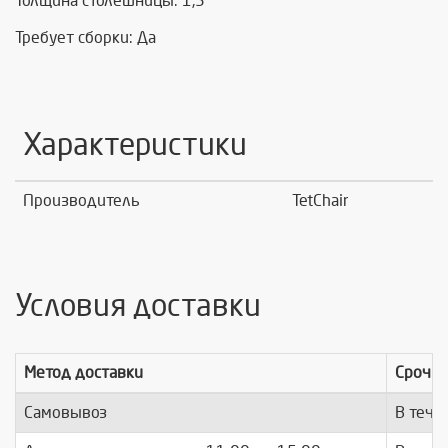
Толщина столешницы: 1,5
Требует сборки: Да
Характеристики
Производитель
TetChair
Условия доставки
Метод доставки
Срочно
Самовывоз
В тече