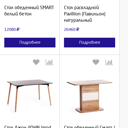
Продолжить
Продолжить
Стол обеденный SMART
Стол раскладной
белый бетон
Pavillion (Павильон)
Отмена
Отмена
натуральный
12080
26460
Подробнее
Подробнее
Выберите количество:
Выберите количество:
Продолжить
Продолжить
Стол Джон /JOHN (mod.
Стол обеденный Смарт /