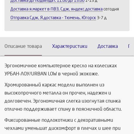
Доставка до подъезда c 11:00 до 15:00
1-15 д
Доставка я.маркет в ПВЗ, Сдэк, яндекс.доставка
сегодня
Отправка Сдэк, Я.доставка - Тюмень, Югорск
3-7 д
Описание товара
Характеристики
Доставка
По
Эргономичное компьютерное кресло на колесиках
УРБАН-ЛОУ/URBAN LOW в черной экокоже.
Хромированный каркас модели выполнен из
высокопрочного металла он прочен, надежен и
долговечен. Эргономичная слегка изогнутая спинка
отлично поддерживает спину в поясничной области.
Фиксированные подлокотники с декоративными
чехлами уменьшат дискомфорт в плечах и шее при