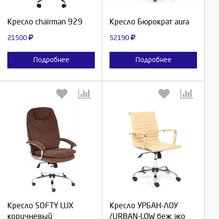
Продолжить
Продолжить
Кресло chairman 929
Кресло Бюрократ aura
Отмена
Отмена
21500
52190
Подробнее
Подробнее
Выберите количество:
Выберите количество:
Продолжить
Продолжить
Кресло SOFTY LUX
Кресло УРБАН-ЛОУ
коричневый
/URBAN-LOW беж эко