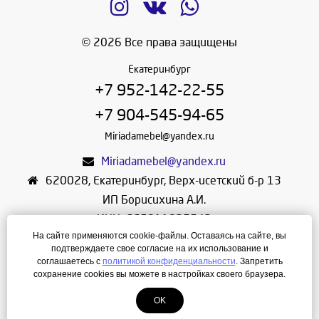
© 2026 Все права защищены
Екатеринбург
+7 952-142-22-55
+7 904-545-94-65
Miriadamebel@yandex.ru
Miriadamebel@yandex.ru
620028
,
Екатеринбург
,
Верх-исетский б-р 13
ИП Борисихина А.И.
ИНН: 665811825542
На сайте применяются cookie-файлы. Оставаясь на сайте, вы
ОГРНИП: 312665804600057
подтверждаете свое согласие на их использование и
Режим работы: Ежедневно с 10-30 до 19-30
соглашаетесь с
политикой конфиденциальности
. Запретить
сохранение cookies вы можете в настройках своего браузера.
Создание сайта
—
ЛегионА
OK