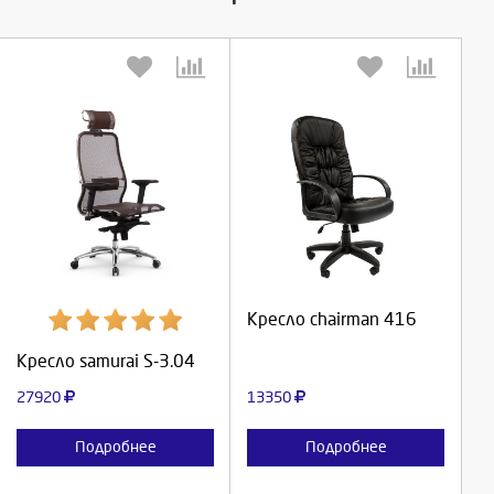
Выберите количество:
Выберите количество:
Продолжить
Продолжить
Кресло chairman 416
Кресло samurai S-3.04
Отмена
Отмена
27920
13350
Подробнее
Подробнее