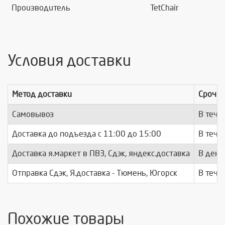
Производитель
TetChair
Условия доставки
Метод доставки
Срочно
Самовывоз
В тече
Доставка до подъезда c 11:00 до 15:00
В тече
Доставка я.маркет в ПВЗ, Сдэк, яндекс.доставка
В день
Отправка Сдэк, Я.доставка - Тюмень, Югорск
В тече
Похожие товары