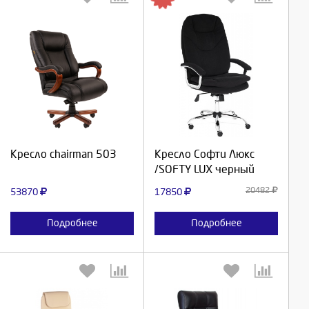
Выберите количество:
Выберите количество:
Продолжить
Продолжить
Кресло chairman 503
Кресло Софти Люкс
/SOFTY LUX черный
Отмена
Отмена
20482
53870
17850
Подробнее
Подробнее