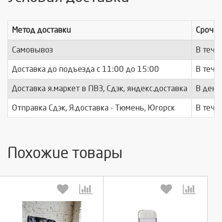
Метод доставки
Срочно
Самовывоз
В тече
Доставка до подъезда c 11:00 до 15:00
В тече
Доставка я.маркет в ПВЗ, Сдэк, яндекс.доставка
В день
Отправка Сдэк, Я.доставка - Тюмень, Югорск
В тече
Похожие товары