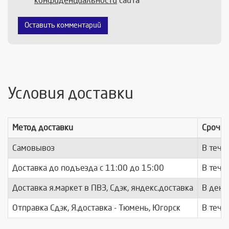
конфиденциальности
сайта
Оставить комментарий
Условия доставки
Метод доставки
Срочно
Самовывоз
В тече
Доставка до подъезда c 11:00 до 15:00
В тече
Доставка я.маркет в ПВЗ, Сдэк, яндекс.доставка
В день
Отправка Сдэк, Я.доставка - Тюмень, Югорск
В тече