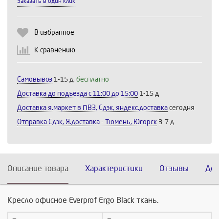
Заказать в один клик
Выберите количество:
В избранное
К сравнению
Продолжить
Отмена
Самовывоз
1-15 д,
бесплатно
Доставка до подъезда c 11:00 до 15:00
1-15 д
Доставка я.маркет в ПВЗ, Сдэк, яндекс.доставка
сегодня
Отправка Сдэк, Я.доставка - Тюмень, Югорск
3-7 д
Описание товара
Характеристики
Отзывы
Дос
Кресло офисное Everprof Ergo Black ткань.