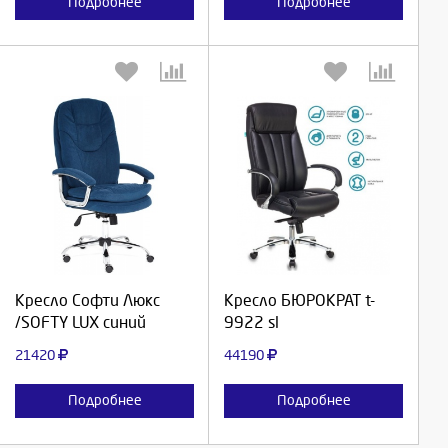
Подробнее
Подробнее
Выберите количество:
Выберите количество:
Продолжить
Продолжить
Кресло Софти Люкс
Кресло БЮРОКРАТ t-
/SOFTY LUX синий
9922 sl
Отмена
Отмена
21420
44190
Подробнее
Подробнее