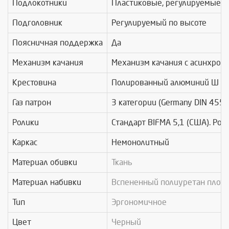
Подлокотники
Пластиковые, регулируемые по
Подголовник
Регулируемый по высоте
Поясничная поддержка
Да
Механизм качания
Механизм качания с асинхронн
Крестовина
Полированный алюминий Ø 7
Газ патрон
3 категории (Germany DIN 4550
Ролики
Стандарт BIFMA 5,1 (США). Рол
Каркас
Немонолитный
Материал обивки
Ткань
Материал набивки
Вспененный полиуретан плотн
Тип
Эргономичное
Цвет
Черный