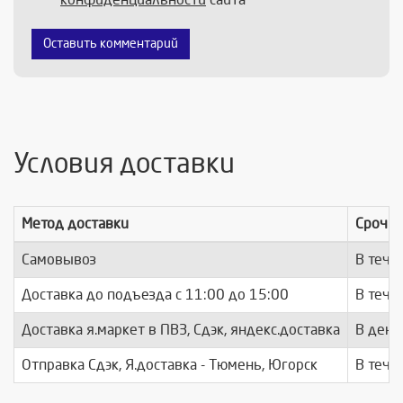
Оставить комментарий
Условия доставки
Метод доставки
Срочно
Самовывоз
В тече
Доставка до подъезда c 11:00 до 15:00
В тече
Доставка я.маркет в ПВЗ, Сдэк, яндекс.доставка
В день
Отправка Сдэк, Я.доставка - Тюмень, Югорск
В тече