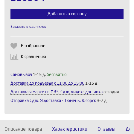
Добавить в корзину
Заказать в один клик
Выберите количество:
В избранное
К сравнению
Продолжить
Отмена
Самовывоз
1-15 д,
бесплатно
Доставка до подъезда c 11:00 до 15:00
1-15 д
Доставка я.маркет в ПВЗ, Сдэк, яндекс.доставка
сегодня
Отправка Сдэк, Я.доставка - Тюмень, Югорск
3-7 д
Описание товара
Характеристики
Отзывы
Дос