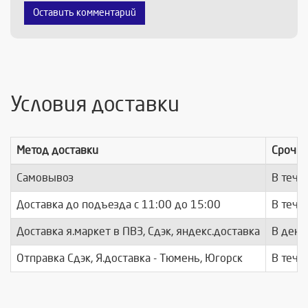
Оставить комментарий
Условия доставки
Метод доставки
Срочно
Самовывоз
В тече
Доставка до подъезда c 11:00 до 15:00
В тече
Доставка я.маркет в ПВЗ, Сдэк, яндекс.доставка
В день
Отправка Сдэк, Я.доставка - Тюмень, Югорск
В тече