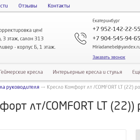
сти
Отзывы
Контакты
Екатеринбург
+7 952-142-22-5
орректировка цен!
+7 904-545-94-6
, 3 этаж, салон 313
ивер - корпус Б, 1 этаж.
Miriadamebel@yandex.r
Заказать звонок
Геймерские кресла
Интерьерные кресла и стулья
Ещ
ла руководителя
Кресло Комфорт лт /COMFORT LT (22) р
форт лт/COMFORT LT (22))