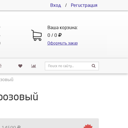
Вход
/
Регистрация
5
Ваша корзина:
5
0 / 0
u
Оформить заказ
ё
озовый
 розовый
14500