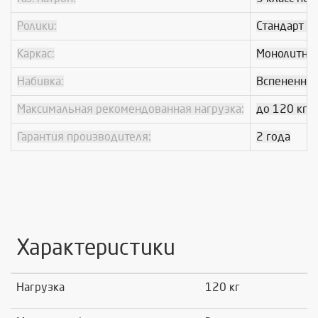
Ролики:
Стандарт B
Каркас:
Монолитны
Набивка:
Вспененный
Максимальная рекомендованная нагрузка:
до 120 кг
Гарантия производителя:
2 года
Характеристики
Нагрузка
120 кг