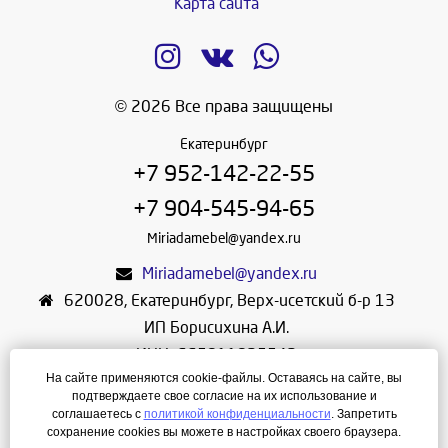
Карта сайта
© 2026 Все права защищены
Екатеринбург
+7 952-142-22-55
+7 904-545-94-65
Miriadamebel@yandex.ru
Miriadamebel@yandex.ru
620028
,
Екатеринбург
,
Верх-исетский б-р 13
ИП Борисихина А.И.
ИНН: 665811825542
На сайте применяются cookie-файлы. Оставаясь на сайте, вы
ОГРНИП: 312665804600057
подтверждаете свое согласие на их использование и
Режим работы: Ежедневно с 10-30 до 19-30
соглашаетесь с
политикой конфиденциальности
. Запретить
сохранение cookies вы можете в настройках своего браузера.
Создание сайта
—
ЛегионА