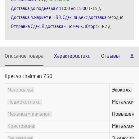
Доставка до подъезда c 11:00 до 15:00
1-15 д
Доставка я.маркет в ПВЗ, Сдэк, яндекс.доставка
сегодня
Отправка Сдэк, Я.доставка - Тюмень, Югорск
3-7 д
Описание товара
Характеристики
Отзывы
Дос
Кресло chairman 750
Материалы:
Экокожа
Подлокотники:
Металличес
Механизм качания:
Повышенной
Крестовина:
Металличе
Газ. патрон:
3 класс по 