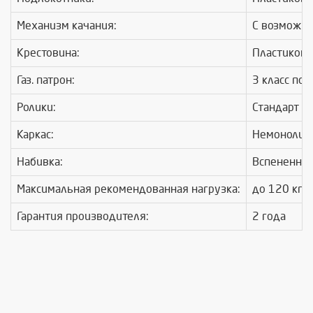
Механизм качания:
С возможно
Крестовина:
Пластикова
Газ. патрон:
3 класс по 
Ролики:
Стандарт B
Каркас:
Немонолит
Набивка:
Вспененный
Максимальная рекомендованная нагрузка:
до 120 кг
Гарантия производителя:
2 года