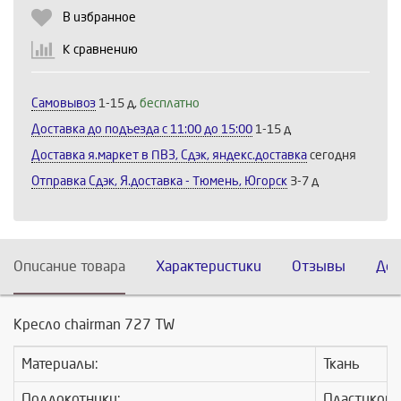
Продолжить
Отмена
В избранное
К сравнению
Самовывоз
1-15 д,
бесплатно
Доставка до подъезда c 11:00 до 15:00
1-15 д
Доставка я.маркет в ПВЗ, Сдэк, яндекс.доставка
сегодня
Отправка Сдэк, Я.доставка - Тюмень, Югорск
3-7 д
Описание товара
Характеристики
Отзывы
Дос
Кресло chairman 727 TW
Материалы:
Ткань
Подлокотники:
Пластиков