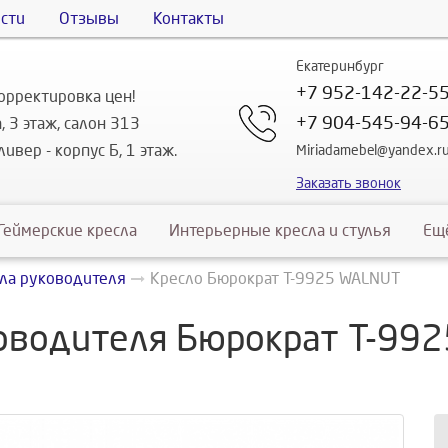
сти
Отзывы
Контакты
Екатеринбург
+7 952-142-22-5
орректировка цен!
+7 904-545-94-6
, 3 этаж, салон 313
ивер - корпус Б, 1 этаж.
Miriadamebel@yandex.r
Заказать звонок
Геймерские кресла
Интерьерные кресла и стулья
Ещ
ла руководителя
Кресло Бюрократ T-9925 WALNUT
оводителя Бюрократ T-99