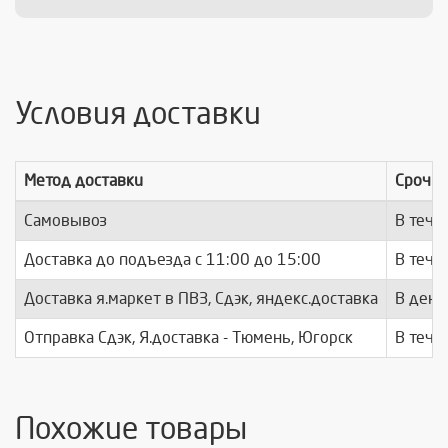
Условия доставки
Метод доставки
Срочно
Самовывоз
В тече
Доставка до подъезда c 11:00 до 15:00
В тече
Доставка я.маркет в ПВЗ, Сдэк, яндекс.доставка
В день
Отправка Сдэк, Я.доставка - Тюмень, Югорск
В тече
Похожие товары