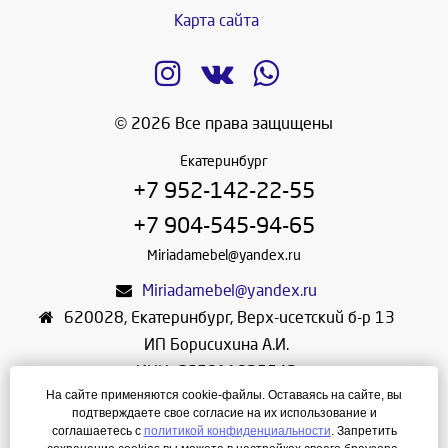
Карта сайта
© 2026 Все права защищены
Екатеринбург
+7 952-142-22-55
+7 904-545-94-65
Miriadamebel@yandex.ru
Miriadamebel@yandex.ru
620028
,
Екатеринбург
,
Верх-исетский б-р 13
ИП Борисихина А.И.
ИНН: 665811825542
На сайте применяются cookie-файлы. Оставаясь на сайте, вы
ОГРНИП: 312665804600057
подтверждаете свое согласие на их использование и
Режим работы: Ежедневно с 10-30 до 19-30
соглашаетесь с
политикой конфиденциальности
. Запретить