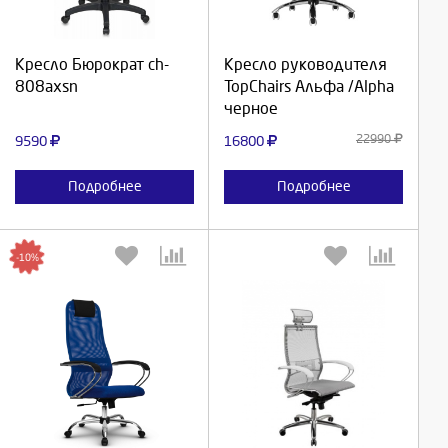
Продолжить
Продолжить
Кресло Бюрократ ch-
Кресло руководителя
808axsn
TopChairs Альфа /Alpha
Отмена
Отмена
черное
22990
9590
16800
Подробнее
Подробнее
-10%
Выберите количество:
Выберите количество: