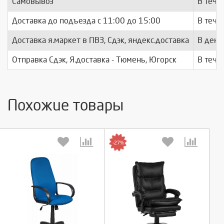
Самовывоз
В тече
Доставка до подъезда c 11:00 до 15:00
В тече
Доставка я.маркет в ПВЗ, Сдэк, яндекс.доставка
В день
Отправка Сдэк, Я.доставка - Тюмень, Югорск
В тече
Похожие товары
-27%
Выберите количество:
Выберите количество: