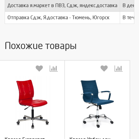
Доставка я.маркет в ПВЗ, Сдэк, яндекс.доставка
В день
Отправка Сдэк, Я.доставка - Тюмень, Югорск
В тече
Похожие товары
Выберите количество:
Выберите количество:
Продолжить
Продолжить