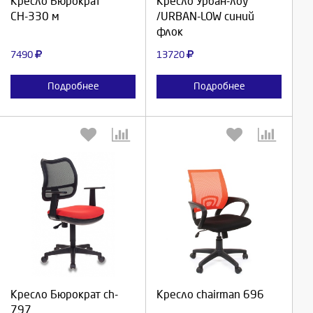
Кресло Бюрократ
Кресло Урбан-лоу
СН-330 м
/URBAN-LOW синий
Отмена
Отмена
флок
7490
13720
Подробнее
Подробнее
Выберите количество:
Выберите количество:
Продолжить
Продолжить
Кресло Бюрократ ch-
Кресло chairman 696
797