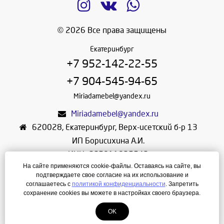
© 2026 Все права защищены
Екатеринбург
+7 952-142-22-55
+7 904-545-94-65
Miriadamebel@yandex.ru
Miriadamebel@yandex.ru
620028
,
Екатеринбург
,
Верх-исетский б-р 13
ИП Борисихина А.И.
ИНН: 665811825542
На сайте применяются cookie-файлы. Оставаясь на сайте, вы
ОГРНИП: 312665804600057
подтверждаете свое согласие на их использование и
Режим работы: Ежедневно с 10-30 до 19-30
соглашаетесь с
политикой конфиденциальности
. Запретить
сохранение cookies вы можете в настройках своего браузера.
Создание сайта
—
ЛегионА
OK