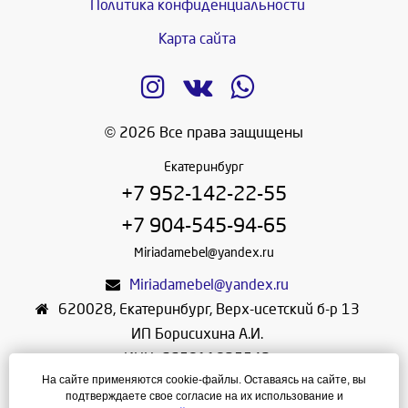
Политика конфиденциальности
Карта сайта
© 2026 Все права защищены
Екатеринбург
+7 952-142-22-55
+7 904-545-94-65
Miriadamebel@yandex.ru
Miriadamebel@yandex.ru
620028
,
Екатеринбург
,
Верх-исетский б-р 13
ИП Борисихина А.И.
ИНН: 665811825542
На сайте применяются cookie-файлы. Оставаясь на сайте, вы
ОГРНИП: 312665804600057
подтверждаете свое согласие на их использование и
Режим работы: Ежедневно с 10-30 до 19-30