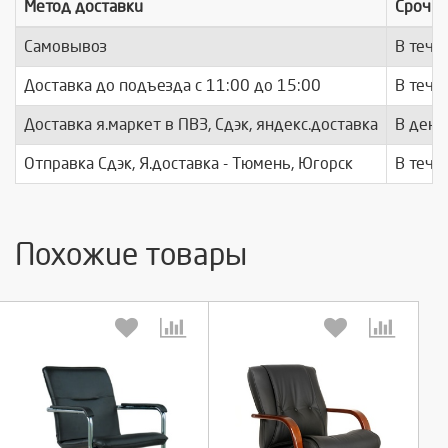
Метод доставки
Срочно
Самовывоз
В тече
Доставка до подъезда c 11:00 до 15:00
В тече
Доставка я.маркет в ПВЗ, Сдэк, яндекс.доставка
В день
Отправка Сдэк, Я.доставка - Тюмень, Югорск
В тече
Похожие товары
Выберите количество:
Выберите количество: